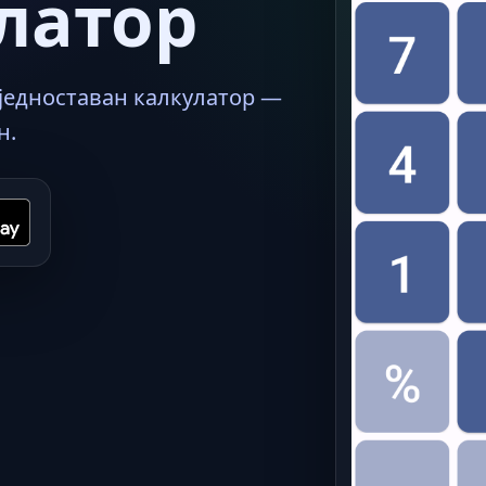
латор
 једноставан калкулатор —
н.